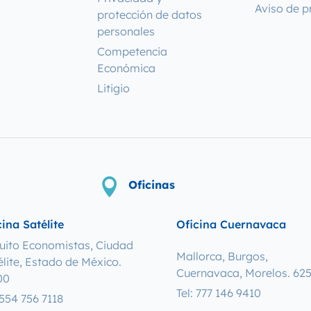
Aviso de p
protección de datos
personales
Competencia
Económica
Litigio

Oficinas
cina Satélite
Oficina Cuernavaca
cuito Economistas, Ciudad
Mallorca, Burgos,
élite, Estado de México.
Cuernavaca, Morelos. 62
00
Tel: 777 146 9410
 554 756 7118