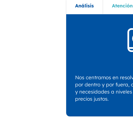
Análisis
Atención
Nos centramos en resol
por dentro y por fuera, 
y necesidades a nivele
precios justos.